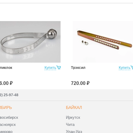
ликлок
Купить
Трэксил
Купить
6.00 ₽
720.00 ₽
2) 25-97-48
ИБИРЬ
БАЙКАЛ
восибирск
Иркутск
асноярск
Чита
мерово
Улан-Удэ