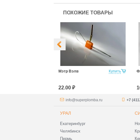
ПОХОЖИЕ ТОВАРЫ
8мм 500мм
Купить
Мэтр Вэлв
Купить
Ф
22.00 ₽
1
info@superplomba.ru
+7 (411
УРАЛ
С
Екатеринбург
Но
Челябинск
Кр
Пермь
Ке