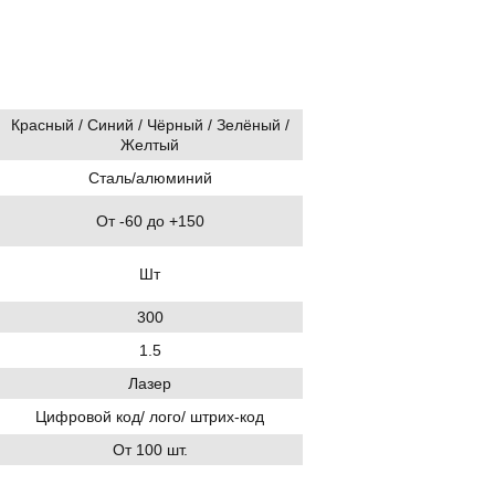
Красный / Синий / Чёрный / Зелёный /
Желтый
Сталь/алюминий
От -60 до +150
Шт
300
1.5
Лазер
Цифровой код/ лого/ штрих-код
От 100 шт.