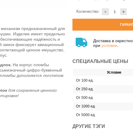
-
Количество:
+
ГАРАН
 механизм предназначенный для
ушин. Изделие имеет предельно
 обеспечивающее надёжность и
Доставка в окрестн
ой замок фиксирует авиационный
при
условии
.
, оплетающий ценное имущество,
пус.
СПЕЦИАЛЬНЫЕ ЦЕНЫ
длок.
На корпус пломбы
осьмизначный цифро-буквенный
Условие
 пломбы дополняется логотипом
От 100 ед.
От 250 ед.
лок
для сохранения ценного
ртировке!
От 500 ед.
От 1000 ед.
От 5000 ед.
ДРУГИЕ ТЭГИ