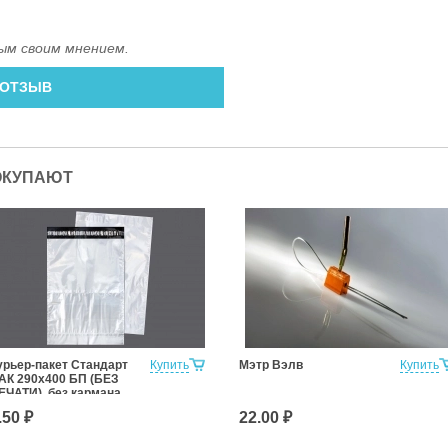
ым своим мнением.
 ОТЗЫВ
ОКУПАЮТ
урьер-пакет Стандарт
Купить
Мэтр Вэлв
Купить
АК 290х400 БП (БЕЗ
ЕЧАТИ), без кармана
.50 ₽
22.00 ₽