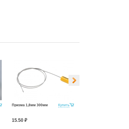
Призма 1,8мм 300мм
Купить
Свинцовая пломба 10мм
(1кг)
15.50 ₽
450.00 ₽