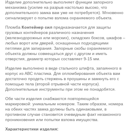
Изделие дополнительно выполняет функции запорного
механизма (усилие на разрыв настолько высоко, что
дополнительного замка вам уже не потребуется). Мгновенно
сигнализирует о попытке взлома охраняемого объекта.
Пломба
Контейнер сил
предназначается для защиты
грузовых контейнеров различного назначения
(железнодорожных или морских), складских боксов, шкафов –
любых ворот или дверей, оснащенных подходящими
петлями для запирания. Запорные скобы охраняемого
объекта должны совмещаться друг с другом и иметь
отверстия, диаметр которых составляет 9-15 мм.
Изделие выполнено в виде стального штифта, запаянного в
корпус из АВС пластика. Для опломбирования объекта вам
достаточно продеть стержень в проушины и замкнуть его с
помощью тела (второй отрывной части корпуса).
Дополнительные инструменты при этом не понадобятся.
Обе части изделия снабжаются повторяющейся
маркировкой: уникальным номером. Таким образом, номера
на обеих частях замка должны быть одинаковыми, в
противном случае становится очевидным факт незаконного
проникновения или попытки взлома имущества.
Характеристики изделия: