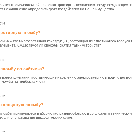
крытия пломбировочной наклейки приводит к появлению предупреждающих 
ет безошибочно определить факт воздействия на Ваше имущество.
.
016
ь роторную пломбу?
омба – это многосоставная конструкция, состоящая из пластикового корпуса
элемента. Существуют ли способы снятия таких устройств?
.
016
 пломбу со счётчика?
 время компании, поставляющие населению электроэнергию и воду, с цель
пломбы на приборах учета.
.
016
ь свинцовую пломбу?
ломбы применяются в абсолютно разных сферах: и со сложным техническим 
ах для опечатывания инкассаторских сумок.
.