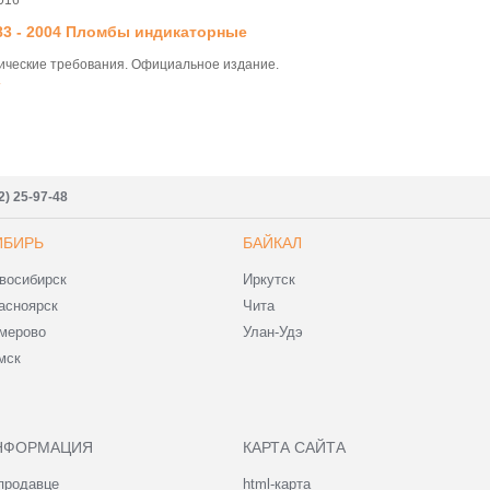
016
83 - 2004 Пломбы индикаторные
ические требования. Официальное издание.
.
2) 25-97-48
ИБИРЬ
БАЙКАЛ
восибирск
Иркутск
асноярск
Чита
мерово
Улан-Удэ
мск
НФОРМАЦИЯ
КАРТА САЙТА
продавце
html-карта