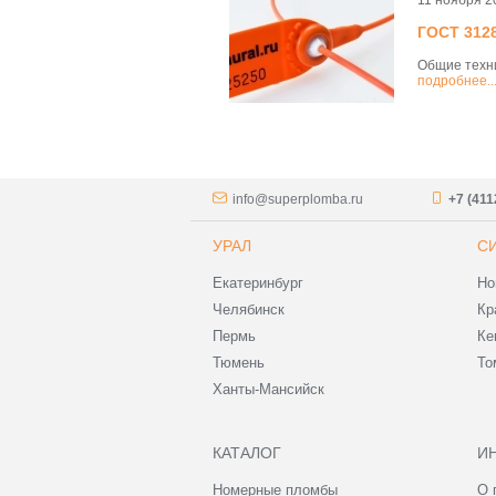
11 ноября 2
ГОСТ 312
Общие техн
подробнее..
info@superplomba.ru
+7 (411
УРАЛ
С
Екатеринбург
Но
Челябинск
Кр
Пермь
Ке
Тюмень
То
Ханты-Мансийск
КАТАЛОГ
И
Номерные пломбы
О 