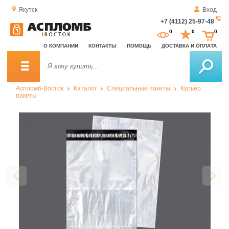
Якутск
Вход
+7 (4112) 25-97-48
За
0
0
0
о
О КОМПАНИИ
КОНТАКТЫ
ПОМОЩЬ
ДОСТАВКА И ОПЛАТА
зв
Аспломб-Восток
Каталог
Специальные пакеты
Курьер
пакеты