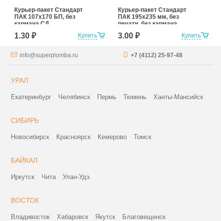
Курьер-пакет Стандарт
Курьер-пакет Стандарт
ПАК 107х170 БП, без
ПАК 195х235 мм, без
кармана СД
печати, без кармана
1.30 ₽
3.00 ₽
Купить
Купить
info@superplomba.ru
+7 (4112) 25-97-48
УРАЛ
Екатеринбург
Челябинск
Пермь
Тюмень
Ханты-Мансийск
СИБИРЬ
Новосибирск
Красноярск
Кемерово
Томск
БАЙКАЛ
Иркутск
Чита
Улан-Удэ
ВОСТОК
Владивосток
Хабаровск
Якутск
Благовещенск