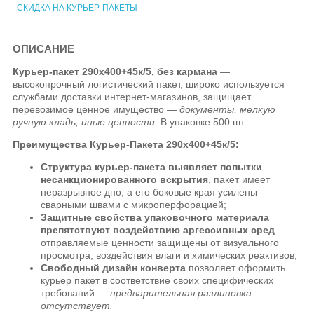
СКИДКА НА КУРЬЕР-ПАКЕТЫ
ОПИСАНИЕ
Курьер-пакет 290х400+45к/5, без кармана
—
высокопрочный логистический пакет, широко используется
службами доставки интернет-магазинов, защищает
перевозимое ценное имущество —
документы, мелкую
ручную кладь, иные ценности
. В упаковке 500 шт.
Преимущества Курьер-Пакета
290х400+45к/5:
Структура курьер-пакета выявляет попытки
несанкционированного вскрытия
, пакет имеет
неразрывное дно, а его боковые края усилены
сварными швами с микроперфорацией;
Защитные свойства упаковочного материала
препятствуют воздействию аргессивных сред
—
отправляемые ценности защищены от визуального
просмотра, воздействия влаги и химических реактивов;
Свободный дизайн конверта
позволяет оформить
курьер пакет в соответствие своих специфических
требований —
предварительная разлиновка
отсутствует.