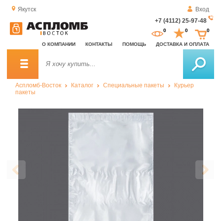
Якутск
Вход
+7 (4112) 25-97-48
За
0
0
0
о
О КОМПАНИИ
КОНТАКТЫ
ПОМОЩЬ
ДОСТАВКА И ОПЛАТА
зв
Аспломб-Восток
Каталог
Специальные пакеты
Курьер
пакеты