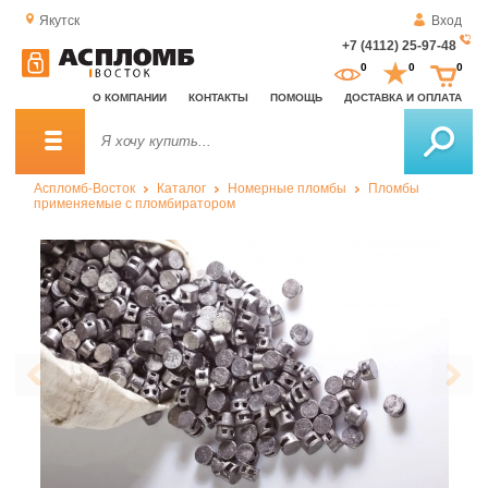
Якутск
Вход
+7 (4112) 25-97-48
За
0
0
0
о
О КОМПАНИИ
КОНТАКТЫ
ПОМОЩЬ
ДОСТАВКА И ОПЛАТА
зв
Аспломб-Восток
Каталог
Номерные пломбы
Пломбы
применяемые с пломбиратором