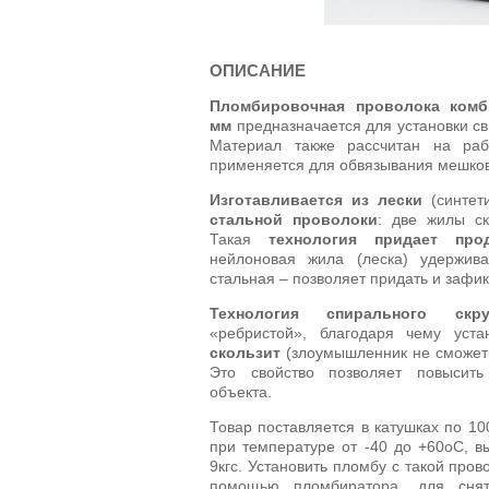
ОПИСАНИЕ
Пломбировочная проволока комби
мм
предназначается для установки с
Материал также рассчитан на ра
применяется для обвязывания мешков
Изготавливается из лески
(синтет
стальной проволоки
: две жилы ск
Такая
технология придает про
нейлоновая жила (леска) удержива
стальная – позволяет придать и зафи
Технология спирального скру
«ребристой», благодаря чему уст
скользит
(злоумышленник не сможет 
Это свойство позволяет повысит
объекта.
Товар поставляется в катушках по 10
при температуре от -40 до +60оС, в
9кгс. Установить пломбу с такой про
помощью пломбиратора, для снят