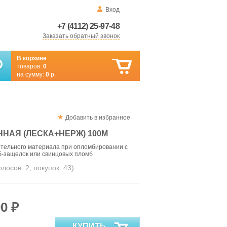
Вход
+7 (4112) 25-97-48
Заказать обратный звонок
В корзине
товаров:
0
на сумму:
0
р.
Добавить в избранное
ННАЯ (ЛЕСКА+НЕРЖ) 100М
ительного материала при опломбировании с
-защелок или свинцовых пломб
голосов:
2
, покупок:
43
)
0 ₽
КУПИТЬ