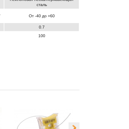
сталь
,
От -40 до +60
0.7
100