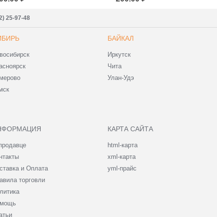
2) 25-97-48
ИБИРЬ
БАЙКАЛ
восибирск
Иркутск
асноярск
Чита
мерово
Улан-Удэ
мск
НФОРМАЦИЯ
КАРТА САЙТА
продавце
html-карта
нтакты
xml-карта
ставка и Оплата
yml-прайс
авила торговли
литика
мощь
атьи