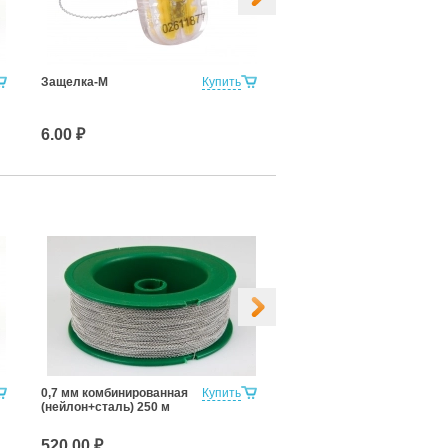
Защелка-М
Купить
Наклейка-пломба ТЕРРА
20х100
6.00 ₽
4.50 ₽
0,7 мм комбинированная
Купить
0,7 мм нержавеющая
(нейлон+сталь) 250 м
сталь 200 м
520.00 ₽
520.00 ₽