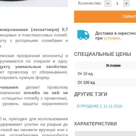
-
Количество:
+
ГАРАН
нированная (леска+нерж) 0,7
Доставка в окрестн
винцовых и пластмассовых пломб.
при
условии
.
боту с роторными пломбами и
.
СПЕЦИАЛЬНЫЕ ЦЕНЫ
ическая прозрачная мононить) и
ручиваются по спирали в одну.
Условие
дукту уникальные свойства:
ет проволоку от обламывания,
От 10 ед.
ксировать нужную форму.
От 100 ед.
чивания
делает проволоку
ановленная
пломба по ней не
ДРУГИЕ ТЭГИ
«стащить» пломбу с проволоки).
ь уровень защиты охраняемого
В ПРОДАЖЕ С 11-11-2016
0 м, пригоден для использования
ХАРАКТЕРИСТИКИ
ыдерживает усилие на разрыв до
волокой вы сможете вручную или с
ия опломбировки понадобится