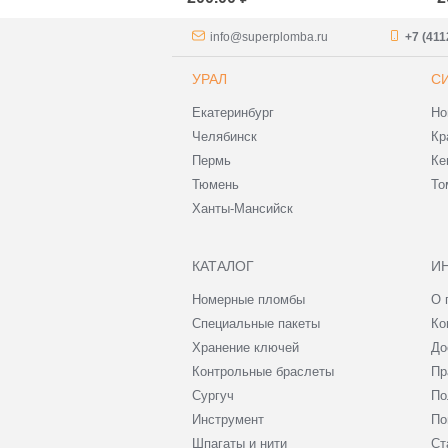
СТАЛЬ) 100 м
info@superplomba.ru
+7 (411
УРАЛ
С
Екатеринбург
Но
Челябинск
Кр
Пермь
Ке
Тюмень
То
Ханты-Мансийск
КАТАЛОГ
И
Номерные пломбы
О 
Специальные пакеты
Ко
Хранение ключей
До
Контрольные браслеты
Пр
Сургуч
По
Инструмент
По
Шпагаты и нити
Ст