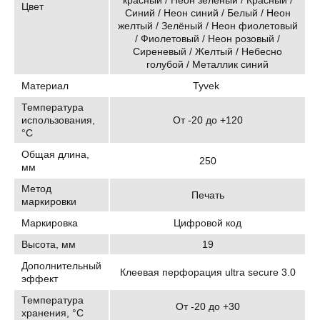
красный / Неон зеленый / Красный /
Цвет
Синий / Неон синий / Белый / Неон
желтый / Зелёный / Неон фиолетовый
/ Фиолетовый / Неон розовый /
Сиреневый / Желтый / Небесно
голубой / Металлик синий
Материал
Tyvek
Температура
использования,
От -20 до +120
°C
Общая длина,
250
мм
Метод
Печать
маркировки
Маркировка
Цифровой код
Высота, мм
19
Дополнительный
Клеевая перфорация ultra secure 3.0
эффект
Температура
От -20 до +30
хранения, °C