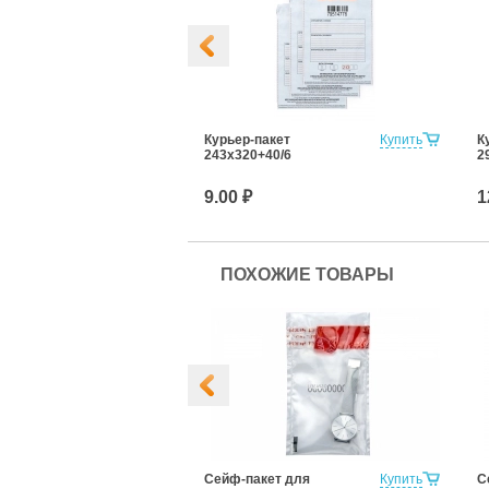
т стандарт
Купить
Курьер-пакет
Купить
К
5к/8
243х320+40/6
2
9.00 ₽
1
ПОХОЖИЕ ТОВАРЫ
ет
Купить
Сейф-пакет для
Купить
С