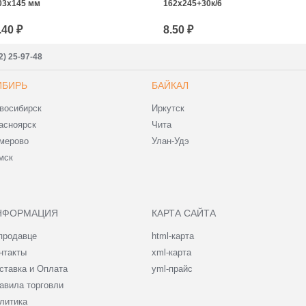
03х145 мм
162х245+30к/6
.40 ₽
8.50 ₽
2) 25-97-48
ИБИРЬ
БАЙКАЛ
восибирск
Иркутск
асноярск
Чита
мерово
Улан-Удэ
мск
НФОРМАЦИЯ
КАРТА САЙТА
продавце
html-карта
нтакты
xml-карта
ставка и Оплата
yml-прайс
авила торговли
литика