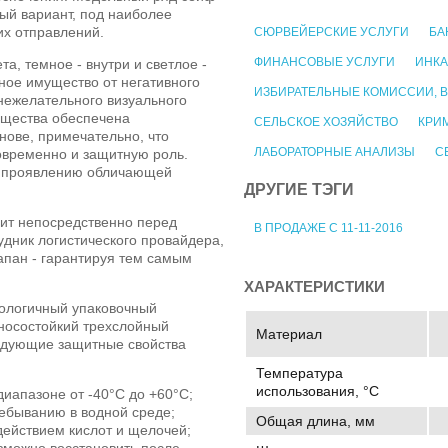
ый вариант, под наиболее
их отправлений.
СЮРВЕЙЕРСКИЕ УСЛУГИ
БА
ФИНАНСОВЫЕ УСЛУГИ
ИНК
, темное - внутри и светлое -
ное имущество от негативного
ИЗБИРАТЕЛЬНЫЕ КОМИССИИ, 
нежелательного визуального
ущества обеспечена
СЕЛЬСКОЕ ХОЗЯЙСТВО
КРИ
нове, примечательно, что
ЛАБОРАТОРНЫЕ АНАЛИЗЫ
С
овременно и защитную роль.
к проявлению обличающей
ДРУГИЕ ТЭГИ
ит непосредственно перед
В ПРОДАЖЕ С 11-11-2016
удник логистического провайдера,
апан - гарантируя тем самым
ХАРАКТЕРИСТИКИ
ологичный упаковочный
зносостойкий трехслойный
Материал
едующие защитные свойства
Температура
использования, °C
диапазоне от -40°C до +60°C;
ребыванию в водной среде;
Общая длина, мм
действием кислот и щелочей;
зможно восстановить после