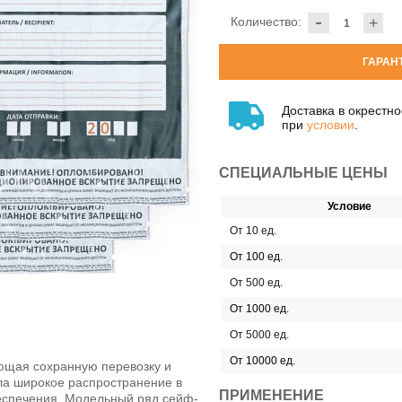
-
Количество:
+
ГАРАН
Доставка в окрестн
при
условии
.
СПЕЦИАЛЬНЫЕ ЦЕНЫ
Условие
От 10 ед.
От 100 ед.
От 500 ед.
От 1000 ед.
От 5000 ед.
От 10000 ед.
ющая сохранную перевозку и
ла широкое распространение в
ПРИМЕНЕНИЕ
беспечения. Модельный ряд сейф-