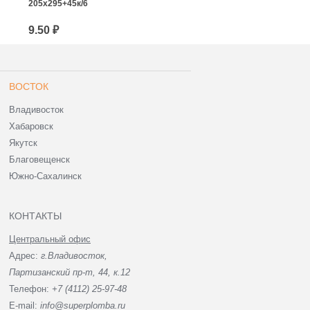
205х295+45к/6
243х320+40к/6
9.50 ₽
11.25 ₽
ВОСТОК
Владивосток
Хабаровск
Якутск
Благовещенск
Южно-Сахалинск
КОНТАКТЫ
Центральный офис
Адрес:
г.Владивосток,
Партизанский пр-т, 44, к.12
Телефон:
+7 (4112) 25-97-48
E-mail:
info@superplomba.ru