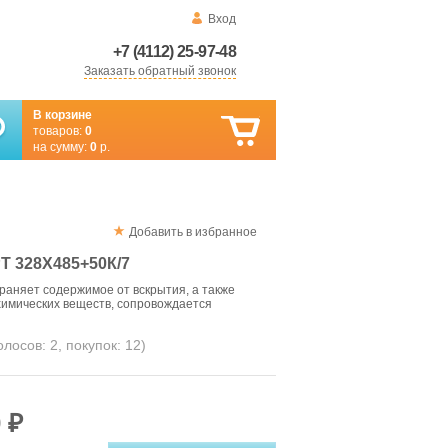
Вход
+7 (4112) 25-97-48
Заказать обратный звонок
В корзине
товаров:
0
на сумму:
0
р.
Добавить в избранное
 328Х485+50К/7
аняет содержимое от вскрытия, а также
 химических веществ, сопровождается
голосов:
2
, покупок:
12
)
 ₽