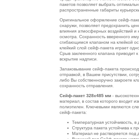
пакетов позволяет выбрать оптимальн
распространенные габариты курьерск
Оригинальное оформление сейф-пакета
снаружи, позволяет предохранить цен
влияния атмосферных воздействий и 
осмотра. Сохранность вверенного им
сгибающимся клапаном на клейкой ос
клейкий слой сейф-пакета играет одн
Срыв заклеенного клапана приводит 
вскрытие надписи.
Запаковывание сейф-пакета происход
отправкой, в Вашем присутствии, сотр
либо Вы собственноручно закроете кл
сохранность отправления.
Сейф-пакет 328х485 мм
- высокотехн
материал, в состав которого входит и
полиэтилен. Ключевыми являются сл
сейф-пакета:
Температурная устойчивость, в 
Структура пакета устойчива к п
Материал не растворяется под 
Внешний вид Сейф-пакета нево