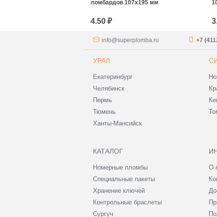
тный на заказ
ломбардов 107х195 мм
1
4.50 ₽
3
info@superplomba.ru
+7 (411
УРАЛ
С
Екатеринбург
Но
Челябинск
Кр
Пермь
Ке
Тюмень
То
Ханты-Мансийск
КАТАЛОГ
И
Номерные пломбы
О 
Специальные пакеты
Ко
Хранение ключей
До
Контрольные браслеты
Пр
Сургуч
По