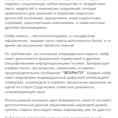
надежно сохраняющая любое имущество от воздействия
света, жидкостей и химических соединений, которая
применяется для хранения и перевозки некрупных
ценностей почтовыми, курьерскими, инкассационными
службами, транспортными компаниями, а также многими
другими организациями.
Сейф-пакеты - светонепроницаемы, в стандартном
оформлении, лицевая часть пакета выполняется белой, в то
время как внутренняя является темной.
По требованию, на основании утвержденного макета, сейф-
пакет дополняется фирменной атрибутикой и другими
специфическими информационными полями. Запирающая
клейкая лента, при вскрытии, неминуемо оставляет
предупредительное сообщение:
"ВСКРЫТО"
. Каждый сейф-
пакет маркирован индивидуальной цифровой комбинацией
(номером), штрихкодом и снабжен прозрачным карманом на
одной из сторон (туда можно поместить документы,
сопровождающие груз).
Используемый материал дает возможность нанести на пакет
дополнительные данные обыкновенной шариковой ручкой,
причем стереть бесследно такую маркировку уже не удастся.
Сейф-пакет запирается сотрудником соответствующей