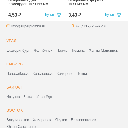
Сейф-пакет для
Сейф-пакет, формат
ломбардов 107х195 мм
103х145 мм
4.50 ₽
3.40 ₽
Купить
Купить
info@superplomba.ru
+7 (4112) 25-97-48
УРАЛ
Екатеринбург
Челябинск
Пермь
Тюмень
Ханты-Мансийск
СИБИРЬ
Новосибирск
Красноярск
Кемерово
Томск
БАЙКАЛ
Иркутск
Чита
Улан-Удэ
ВОСТОК
Владивосток
Хабаровск
Якутск
Благовещенск
Южно-Сахалинск