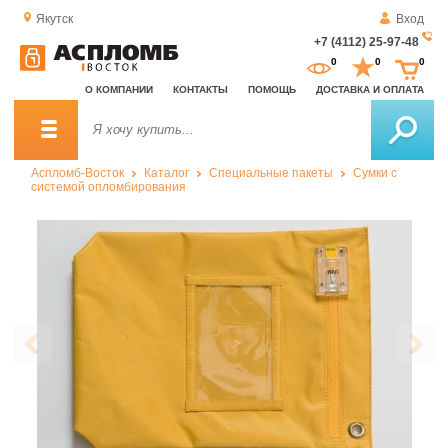
Якутск
Вход
+7 (4112) 25-97-48
За
0
0
0
о
О КОМПАНИИ
КОНТАКТЫ
ПОМОЩЬ
ДОСТАВКА И ОПЛАТА
зв
Аспломб-Восток
Каталог
Специальные пакеты
Сумки с
системой опломбирования