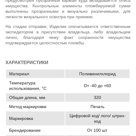
предусмотрен прозрачный карман куда вкладывается опись
имущества. Контрольные элементы пломбируемой сумки
выполнены прозрачными и визуально различимыми, для
легкости визуального осмотра при приемке.
На стадии отправки, Изделие опечатывается ответственным
экспедитором в присутствии владельца, либо владельцем
лично, благодаря чему факт сохранности имущества
подтверждается целостностью пломбы.
ХАРАКТЕРИСТИКИ
Материал
Поливинилхлорид
Температура
От -40 до +60
использования, °C
Общая длина, мм
320
Метод маркировки
Печать
Цифровой код/ лого/ штрих-
Маркировка
код
Брендирование
От 100 шт.