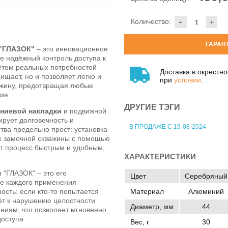
-
Количество:
+
ГАРАН
 "ГЛАЗОК"
– это инновационное
е надёжный контроль доступа к
ётом реальных потребностей
Доставка в окрестн
ищает, но и позволяет легко и
при
условии
.
ажину, предотвращая любые
ия.
ДРУГИЕ ТЭГИ
ниевой накладки
и подвижной
ирует долговечность и
В ПРОДАЖЕ С 19-08-2024
ства предельно прост: установка
х замочной скважины с помощью
ет процесс быстрым и удобным,
ХАРАКТЕРИСТИКИ
"ГЛАЗОК" – это его
Цвет
Серебряный
ле каждого применения
Материал
Алюминий
ость: если кто-то попытается
ёт к нарушению целостности
Диаметр, мм
44
ниям, что позволяет мгновенно
оступа.
Вес, г
30