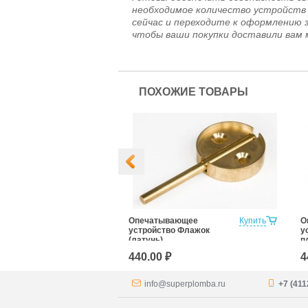
необходимое количество устройств 
сейчас и переходите к оформлению 
чтобы ваши покупки доставили вам 
ПОХОЖИЕ ТОВАРЫ
д пластилин с
Купить
Опечатывающее
Купить
О
ой 20 мм,
устройство Флажок
у
ьцо (латунь)
(латунь)
п
(
440.00 ₽
4
info@superplomba.ru
+7 (411