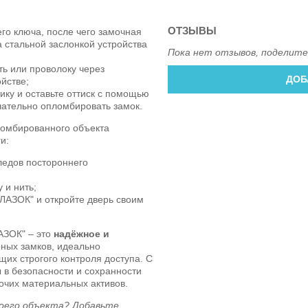
ОТЗЫВЫ
го ключа, после чего замочная
 стальной заслонкой устройства
Пока нет отзывов, поделите
ь или проволоку через
ДОБ
йстве;
ку и оставьте оттиск с помощью
чательно опломбировать замок.
ломбированного объекта
и:
ледов постороннего
 и нить;
ГЛАЗОК" и откройте дверь своим
АЗОК" – это
надёжное и
ных замков, идеально
их строгого контроля доступа. С
 в безопасности и сохранности
очих материальных активов.
воего объекта? Добавьте