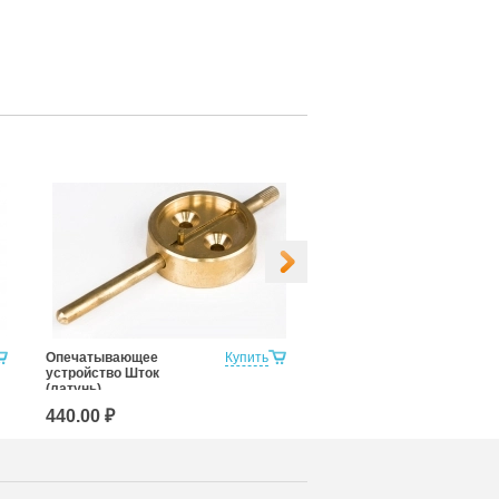
Опечатывающее
Купить
Опечатывающее
устройство Шток
устройство Флажок
(латунь)
(алюминий-латунь)
440.00 ₽
350.00 ₽