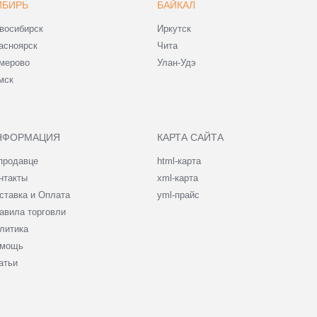
ИБИРЬ
БАЙКАЛ
восибирск
Иркутск
асноярск
Чита
мерово
Улан-Удэ
мск
НФОРМАЦИЯ
КАРТА САЙТА
продавце
html-карта
нтакты
xml-карта
ставка и Оплата
yml-прайс
авила торговли
литика
мощь
атьи