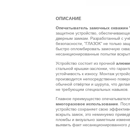
ОПИСАНИЕ
Опечатыватель замочных скважин
защитное устройство, обеспечивающе
дверным замкам. Разработанный с уч
безопасности, "ГЛАЗОК" не только защ
быстро опломбировать замочную скв
несанкционированные попытки вскрыт
Устройство состоит из прочной
алюми
стальной крышки-заслонки, что гарант
устойчивость к износу. Монтаж устрой
производится непосредственно повер
обычной отвёртки и шурупа, что дела
не требующим специальных навыков.
Главное преимущество опечатывателя 
многоразовое использование
. Пос
устройство сохраняет свою эффективн
вскрыть замок, это неминуемо привед
пломбы и визуально заметным измене
выявить факт несанкционированного д