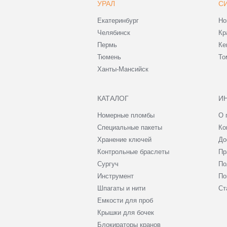
УРАЛ
С
Екатеринбург
Но
Челябинск
Кр
Пермь
Ке
Тюмень
То
Ханты-Мансийск
КАТАЛОГ
И
Номерные пломбы
О 
Специальные пакеты
Ко
Хранение ключей
До
Контрольные браслеты
Пр
Сургуч
По
Инструмент
По
Шпагаты и нити
Ст
Емкости для проб
Крышки для бочек
Блокираторы кранов