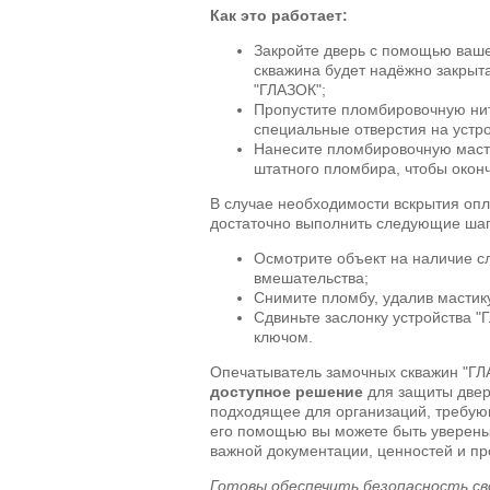
Как это работает:
Закройте дверь с помощью ваше
скважина будет надёжно закрыта
"ГЛАЗОК";
Пропустите пломбировочную нит
специальные отверстия на устро
Нанесите пломбировочную масти
штатного пломбира, чтобы окон
В случае необходимости вскрытия оп
достаточно выполнить следующие шаг
Осмотрите объект на наличие с
вмешательства;
Снимите пломбу, удалив мастику
Сдвиньте заслонку устройства "
ключом.
Опечатыватель замочных скважин "ГЛ
доступное решение
для защиты двер
подходящее для организаций, требующ
его помощью вы можете быть уверены
важной документации, ценностей и пр
Готовы обеспечить безопасность с