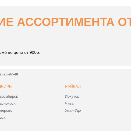
Е АССОРТИМЕНТА ОТ 
омб по цене от 900р.
2) 25-97-48
ИБИРЬ
БАЙКАЛ
восибирск
Иркутск
асноярск
Чита
мерово
Улан-Удэ
мск