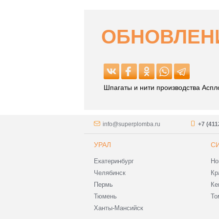
ОБНОВЛЕНИ
Шпагаты и нити производства Аспл
info@superplomba.ru
+7 (411
УРАЛ
С
Екатеринбург
Но
Челябинск
Кр
Пермь
Ке
Тюмень
То
Ханты-Мансийск