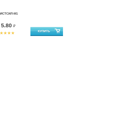
ИСТСИЛ-М1
5.80
т
₽