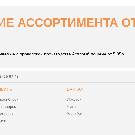
Е АССОРТИМЕНТА ОТ 
яемые с проволокой производства Аспломб по цене от 5.95р.
2) 25-97-48
ИБИРЬ
БАЙКАЛ
восибирск
Иркутск
асноярск
Чита
мерово
Улан-Удэ
мск