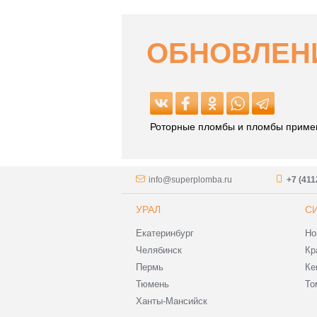
ОБНОВЛЕНИ
Роторные пломбы и пломбы примен
info@superplomba.ru
+7 (411
УРАЛ
С
Екатеринбург
Но
Челябинск
Кр
Пермь
Ке
Тюмень
То
Ханты-Мансийск