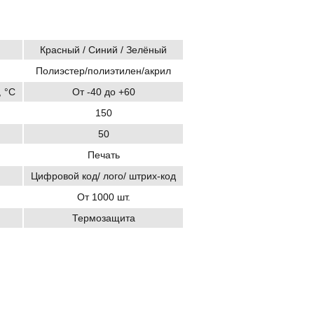
Красный / Синий / Зелёный
Полиэстер/полиэтилен/акрил
 °C
От -40 до +60
150
50
Печать
Цифровой код/ лого/ штрих-код
От 1000 шт.
Термозащита