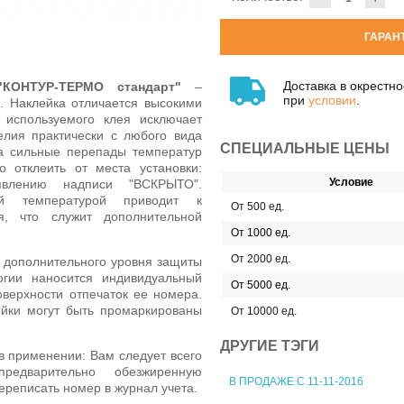
ГАРАН
Доставка в окрестн
"КОНТУР-ТЕРМО стандарт"
–
при
условии
.
 Наклейка отличается высокими
 используемого клея исключает
елия практически с любого вида
СПЕЦИАЛЬНЫЕ ЦЕНЫ
на сильные перепады температур
 отклеить от места установки:
Условие
влению надписи "ВСКРЫТО".
й температурой приводит к
От 500 ед.
я, что служит дополнительной
От 1000 ед.
От 2000 ед.
 дополнительного уровня защиты
огии наносится индивидуальный
От 5000 ед.
верхности отпечаток ее номера.
ейки могут быть промаркированы
От 10000 ед.
ДРУГИЕ ТЭГИ
в применении: Вам следует всего
едварительно обезжиренную
В ПРОДАЖЕ С 11-11-2016
переписать номер в журнал учета.