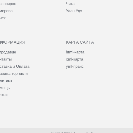
асноярск
Чита
мерово
Улан-Удэ
мск
НФОРМАЦИЯ
КАРТА САЙТА
продавце
html-карта
нтакты
xml-карта
ставка и Оплата
yml-прайс
авила торговли
литика
мощь
атьи