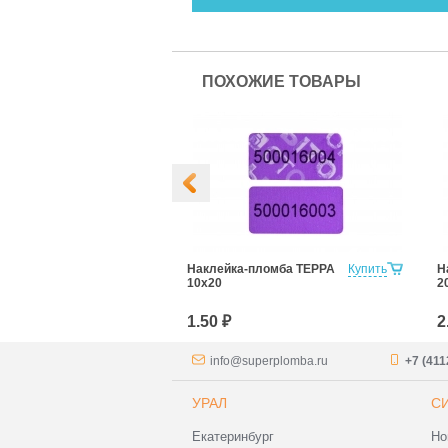
ПОХОЖИЕ ТОВАРЫ
- пломба
Купить
Наклейка-пломба ТЕРРА
Купить
Н
ЕРМО 27х76мм
10х20
2
1.50 ₽
2
info@superplomba.ru
+7 (411
УРАЛ
С
Екатеринбург
Но