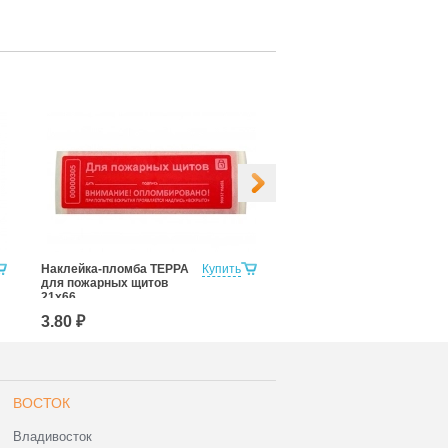
Наклейка-пломба ТЕРРА
Купить
Наклейка-пломба ТЕРРА
для пожарных щитов
20х100
21x66
3.80 ₽
4.50 ₽
ВОСТОК
Владивосток