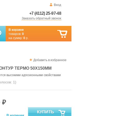
Вход
+7 (4112) 25-97-48
Заказать обратный звонок
В корзине
товаров:
0
на сумму:
0
р.
Добавить в избранное
ОНТУР ТЕРМО 50Х150ММ
ется высокими адгезионными свойствами
голосов:
1
)
 ₽
КУПИТЬ
В наличии