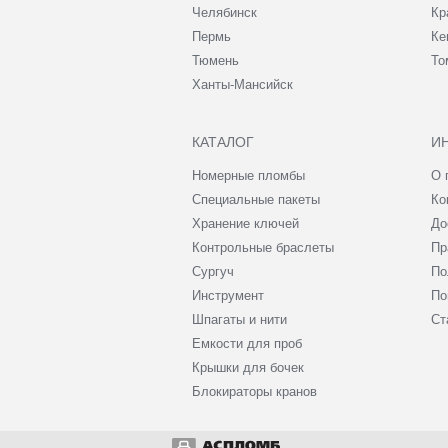
Челябинск
Кр
Пермь
Ке
Тюмень
То
Ханты-Мансийск
КАТАЛОГ
И
Номерные пломбы
О 
Специальные пакеты
Ко
Хранение ключей
До
Контрольные браслеты
Пр
Сургуч
По
Инструмент
По
Шпагаты и нити
Ст
Емкости для проб
Крышки для бочек
Блокираторы кранов