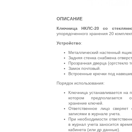
ОПИСАНИЕ
Ключница НКЛС-20 со стеклян
упорядоченного хранения 20 комплект
Устройство
:
Металлический настенный ящик 
Задняя стенка снабжена отверст
Прозрачная дверца (оргстекло 
Замок почтовый.
Встроенные крючки под навешив
Порядок использования:
Ключница устанавливается на п
котором предполагается ор
хранение ключей.
Ответственное лицо сверяет
записями в журнале учета.
При необходимости ответствен
в журнал учета заносится врем
кабинета (или др данные).