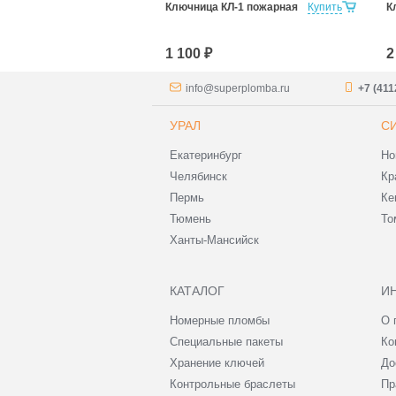
НКЛ-600
Купить
Ключница КЛ-1 пожарная
Купить
К
1 100 ₽
2
info@superplomba.ru
+7 (411
УРАЛ
С
Екатеринбург
Но
Челябинск
Кр
Пермь
Ке
Тюмень
То
Ханты-Мансийск
КАТАЛОГ
И
Номерные пломбы
О 
Специальные пакеты
Ко
Хранение ключей
До
Контрольные браслеты
Пр