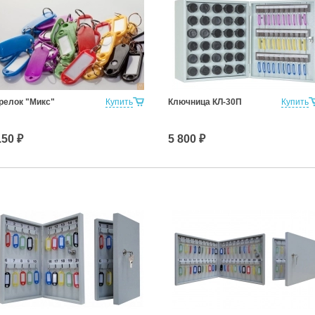
релок "Микс"
Купить
Ключница КЛ-30П
Купить
.50 ₽
5 800 ₽