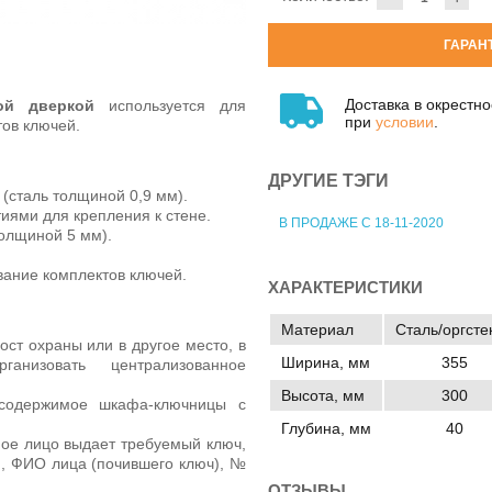
ГАРАН
Доставка в окрестн
ной дверкой
используется для
при
условии
.
ов ключей.
ДРУГИЕ ТЭГИ
(сталь толщиной 0,9 мм).
иями для крепления к стене.
В ПРОДАЖЕ С 18-11-2020
толщиной 5 мм).
ание комплектов ключей.
ХАРАКТЕРИСТИКИ
Материал
Сталь/оргсте
ост охраны или в другое место, в
Ширина, мм
355
ганизовать централизованное
Высота, мм
300
 содержимое шкафа-ключницы с
Глубина, мм
40
ное лицо выдает требуемый ключ,
я, ФИО лица (почившего ключ), №
ОТЗЫВЫ