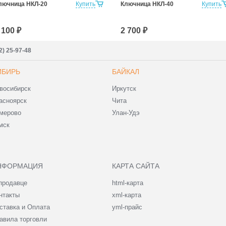
лючница НКЛ-20
Купить
Ключница НКЛ-40
Купить
 100 ₽
2 700 ₽
2) 25-97-48
ИБИРЬ
БАЙКАЛ
восибирск
Иркутск
асноярск
Чита
мерово
Улан-Удэ
мск
НФОРМАЦИЯ
КАРТА САЙТА
продавце
html-карта
нтакты
xml-карта
ставка и Оплата
yml-прайс
авила торговли