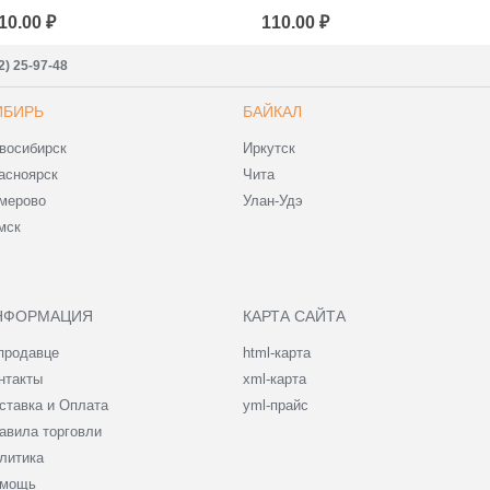
10.00 ₽
110.00 ₽
2) 25-97-48
ИБИРЬ
БАЙКАЛ
восибирск
Иркутск
асноярск
Чита
мерово
Улан-Удэ
мск
НФОРМАЦИЯ
КАРТА САЙТА
продавце
html-карта
нтакты
xml-карта
ставка и Оплата
yml-прайс
авила торговли
литика
мощь