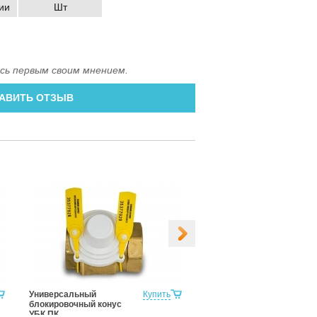
ии
Шт
сь первым своим мнением.
АВИТЬ ОТЗЫВ
Универсальный
Купить
Блокиратор соединений
блокировочный конус
УБС-25
УБК ПК