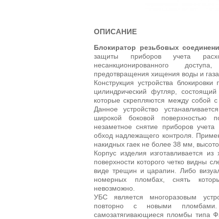
ОПИСАНИЕ
Блокиратор резьбовых соединени
защиты приборов учета расх
несанкционированного досту
предотвращения хищения воды и газа
Конструкция устройства блокировки 
цилиндрический футляр, состоящий 
которые скрепляются между собой с
Данное устройство устанавливаетс
широкой боковой поверхностью п
незаметное снятие приборов учета 
обход надлежащего контроля. Примен
накидных гаек не более 38 мм, высото
Корпус изделия изготавливается из 
поверхности которого четко видны сл
виде трещин и царапин. Либо визуа
номерных пломбах, снять котор
невозможно.
УБС является многоразовым устр
повторно с новыми пломбами. 
самозатягивающиеся пломбы типа Ф