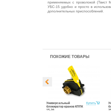
применяемых с проволокой (Твист М,
УБС-15 удобно и просто в использов
дополнительных приспособлений.
ПОХОЖИЕ ТОВАРЫ
р соединений
Купить
Универсальный
Купить
У
блокиратор кранов КППК
б
15-20
2