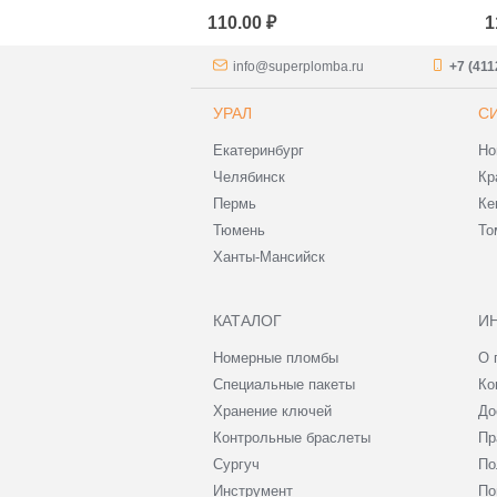
110.00 ₽
1
info@superplomba.ru
+7 (411
УРАЛ
С
Екатеринбург
Но
Челябинск
Кр
Пермь
Ке
Тюмень
То
Ханты-Мансийск
КАТАЛОГ
И
Номерные пломбы
О 
Специальные пакеты
Ко
Хранение ключей
До
Контрольные браслеты
Пр
Сургуч
По
Инструмент
По