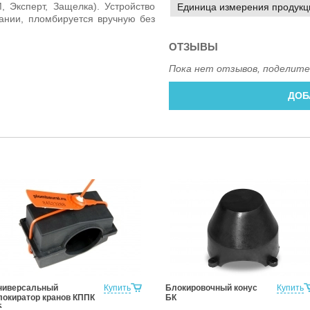
 Эксперт, Защелка). Устройство
Единица измерения продукц
ании, пломбируется вручную без
ОТЗЫВЫ
Пока нет отзывов, поделите
ДОБ
ниверсальный
Купить
Блокировочный конус
Купить
локиратор кранов КППК
БК
5