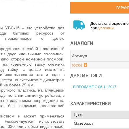
ГАРАН
Доставка в окрестн
при
условии
.
й УБС-15
– это устройство для
ода бытовых ресурсов от
па, применяемое с целью
АНАЛОГИ
.
представляет собой пластиковый
из двух идентичных половинок,
Артикул
 двух сторон номерной пломбой.
я на крепежную гайку счетчика
030302
од гайку, с целью исключить
и использования газа и воды в
ДРУГИЕ ТЭГИ
яется на счетчиках с диаметром
й не более 25 мм.
В ПРОДАЖЕ С 06-11-2017
хрупкого пластика, на глянцевой
еды попытки снятия устройства, в
льно различимы повреждения на
ХАРАКТЕРИСТИКИ
ые без видимых последствий
Цвет
ойством и может применяться
Рекомендуется использовать
Материал
аст 330 или любые виды пломб,